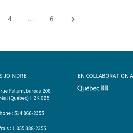
4
…
6
S JOINDRE
EN COLLABORATION 
 rue Fullum, bureau 208
éal (Québec) H2K 0B5
hone : 514 866-2355
frais : 1 855 388-2355