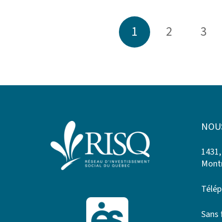
1
2
3
NOU
1431,
Montr
Télép
Sans 