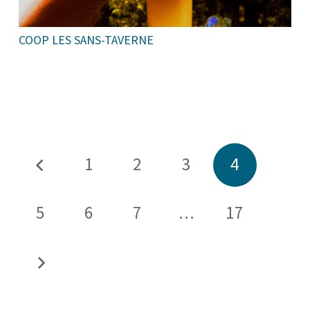
COOP LES SANS-TAVERNE
1
2
3
4
5
6
7
…
17