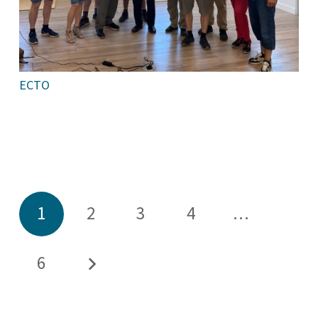
ECTO
1
2
3
4
…
6