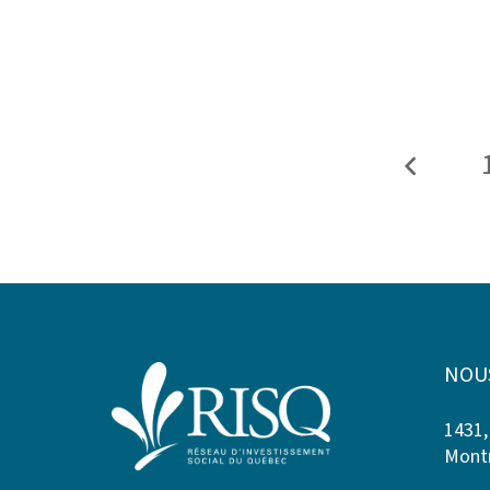
NOU
1431,
Montr