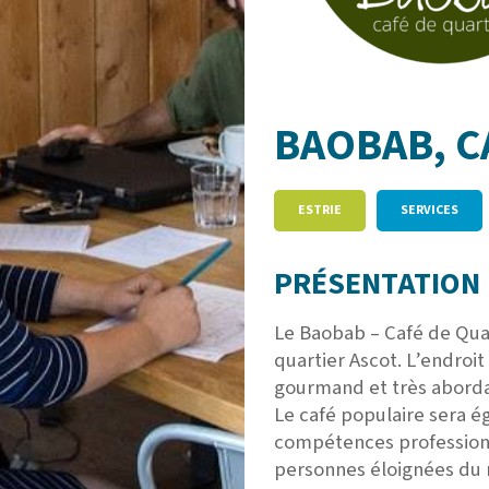
BAOBAB, C
ESTRIE
SERVICES
PRÉSENTATION 
Le Baobab – Café de Quar
quartier Ascot. L’endroi
gourmand et très aborda
Le café populaire sera é
compétences professionn
personnes éloignées du 