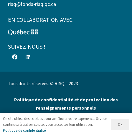
risq@fonds-risq.qc.ca
EN COLLABORATION AVEC
SUIVEZ-NOUS !
Tous droits réservés. © RISQ – 2023
Politique de confidentialité et de protection des
renseignements personnels
Ce site utilise des cookies pour améliorer votre expérience. Si vous
Site web par 👉
Cinetic
.
Ok
continuez à utiliser ce site, vous acceptez leur utilisation.
Politique de confidentialité