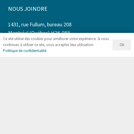
NOUS JOINDRE
1431, rue Fullum, bureau 208
Montréal (Québec) H2K 0B5
Ce site utilise des cookies pour améliorer votre expérience. Si vous
Ok
continuez à utiliser ce site, vous acceptez leur utilisation.
Téléphone : 514 866-2355
Politique de confidentialité
Sans frais : 1 855 388-2355
risq@fonds-risq.qc.ca
EN COLLABORATION AVEC
SUIVEZ-NOUS !