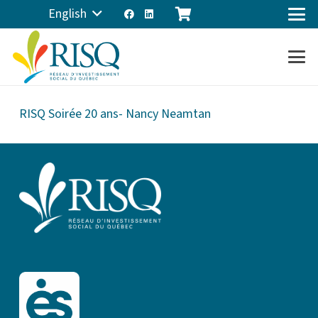
English
RISQ Soirée 20 ans- Nancy Neamtan