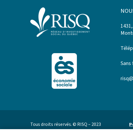
NOU
1431,
Montr
Télép
Sans 
risq@
Tous droits réservés. © RISQ – 2023
P