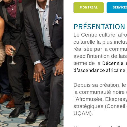
MONTRÉAL
SERVICES
PRÉSENTATION 
Le Centre culturel af
culturelle la plus incl
réalisée par la commu
avec l’intention de lai
Décennie i
terme de la
d’ascendance africaine 
Depuis sa création, le
la communauté noire (
l’Afromusée, Ekspresy
stratégiques (Conseil
UQAM).