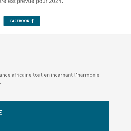
tre est prévue pour 2024.
FACEBOOK
nce africaine tout en incarnant l’harmonie
.
E