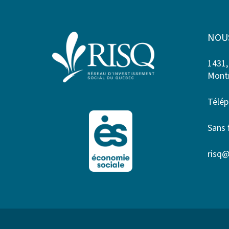
NOU
1431,
Montr
Télép
Sans 
risq@