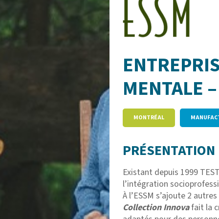
ENTREPRIS
MENTALE –
MONTRÉAL
MANUFAC
PRÉSENTATION 
Existant depuis 1999 TEST
l’intégration socioprofess
À l’ESSM s’ajoute 2 autre
Collection Innova
fait la