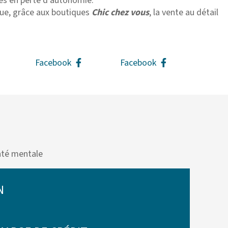
es en perte d’autonomie.
tue, grâce aux boutiques
Chic chez vous
, la vente au détail
Facebook
Facebook
nté mentale
N