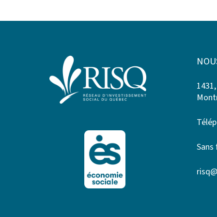
NOU
1431,
Montr
Télép
Sans 
risq@