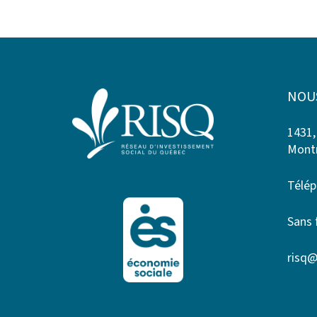
NOU
1431,
Montr
Télép
Sans 
risq@