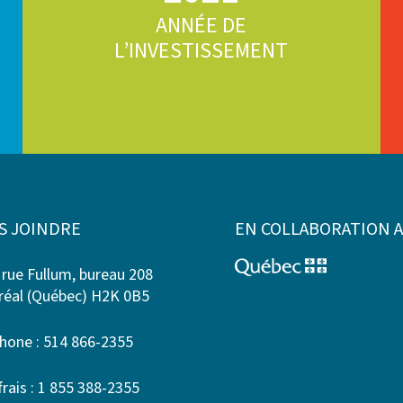
ANNÉE DE
L’INVESTISSEMENT
S JOINDRE
EN COLLABORATION 
 rue Fullum, bureau 208
éal (Québec) H2K 0B5
hone : 514 866-2355
frais : 1 855 388-2355