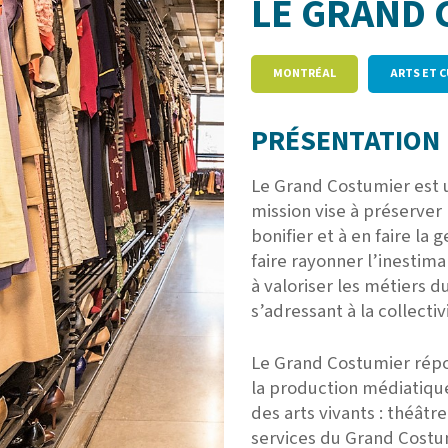
LE GRAND 
MONTRÉAL
ARTS ET 
PRÉSENTATION 
Le Grand Costumier est 
mission vise à préserver 
bonifier et à en faire la g
faire rayonner l’inestim
à valoriser les métiers 
s’adressant à la collectiv
Le Grand Costumier répo
la production médiatique
des arts vivants : théâtr
services du Grand Costu