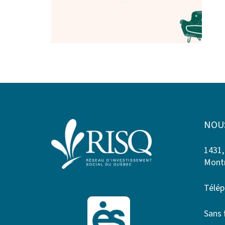
NOU
1431,
Montr
Télép
Sans 