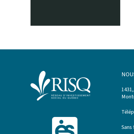
NOU
1431,
Montr
Télép
Sans 