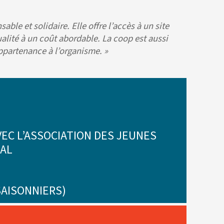
le et solidaire. Elle offre l’accès à un site
ualité à un coût abordable. La coop est aussi
ppartenance à l’organisme. »
EC L’ASSOCIATION DES JEUNES
ÉAL
SAISONNIERS)