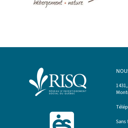
NOU
1431,
Montr
Télép
Sans 