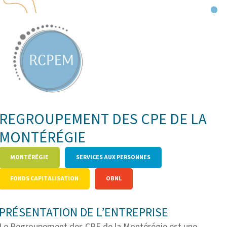
REGROUPEMENT DES CPE DE LA
MONTÉRÉGIE
MONTÉRÉGIE
SERVICES AUX PERSONNES
FONDS CAPITALISATION
OBNL
PRÉSENTATION DE L’ENTREPRISE
Le Regroupement des CPE de la Montérégie est une