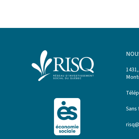
NOU
1431,
Montr
Télép
Sans 
risq@