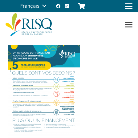
Français