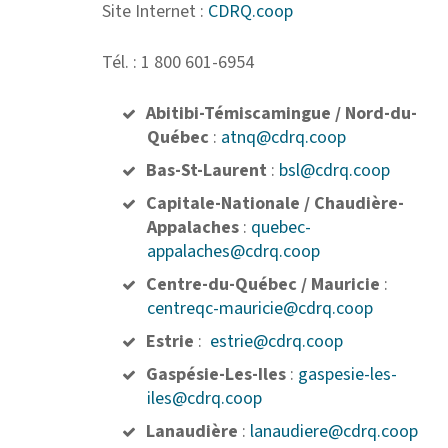
Site Internet :
CDRQ.coop
Tél. : 1 800 601-6954
Abitibi-Témiscamingue / Nord-du-
Québec
:
atnq@cdrq.coop
Bas-St-Laurent
:
bsl@cdrq.coop
Capitale-Nationale / Chaudière-
Appalaches
:
quebec-
appalaches@cdrq.coop
Centre-du-Québec / Mauricie
:
centreqc-mauricie@cdrq.coop
Estrie
:
estrie@cdrq.coop
Gaspésie-Les-Iles
:
gaspesie-les-
iles@cdrq.coop
Lanaudière
:
lanaudiere@cdrq.coop