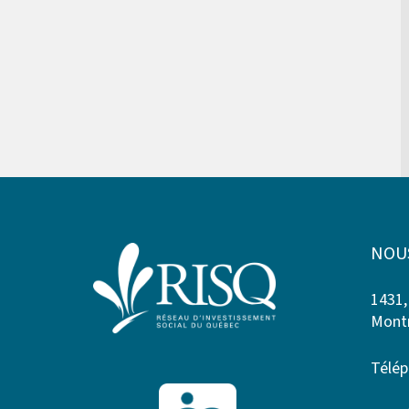
NOU
1431,
Montr
Télép