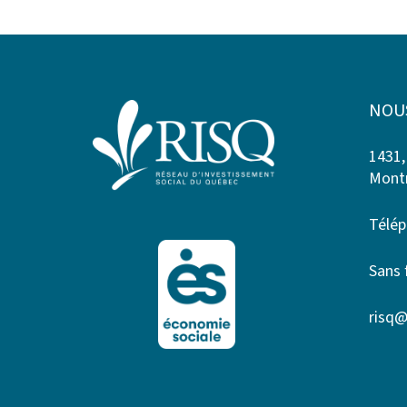
NOU
1431,
Montr
Télép
Sans 
risq@