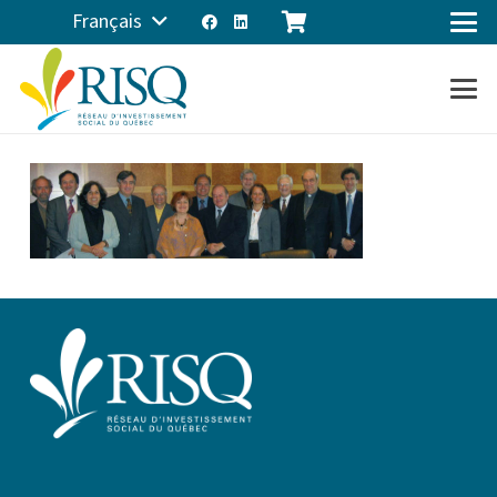
Français