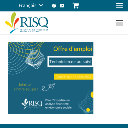
Français