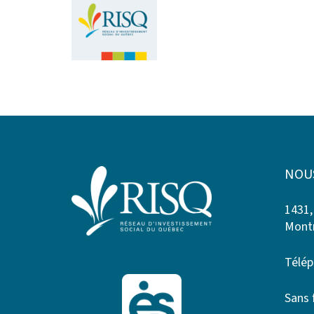
NOU
1431,
Montr
Télép
Sans 