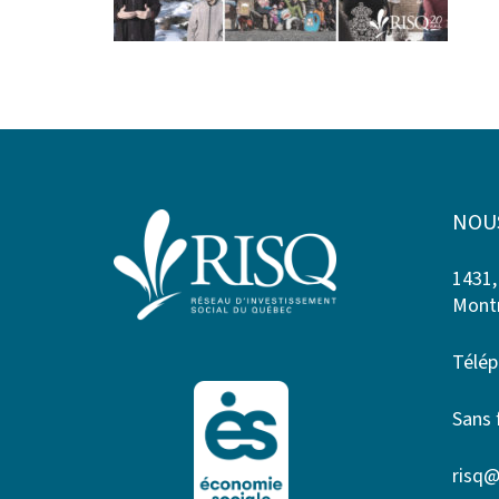
NOU
1431,
Montr
Télép
Sans 
risq@