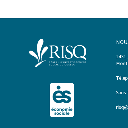
NOU
1431,
Montr
Télép
Sans 
risq@