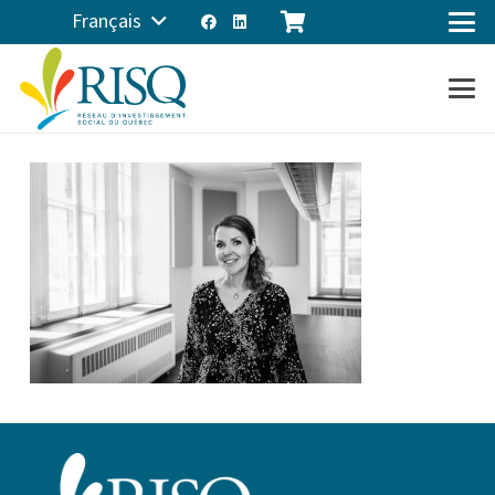
Français