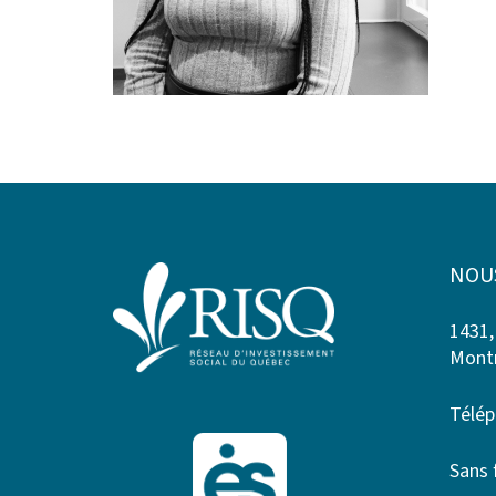
NOU
1431,
Montr
Télép
Sans 