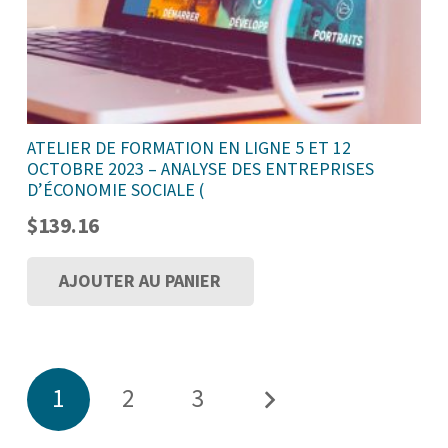
ATELIER DE FORMATION EN LIGNE 5 ET 12
OCTOBRE 2023 – ANALYSE DES ENTREPRISES
D’ÉCONOMIE SOCIALE (
$
139.16
AJOUTER AU PANIER
PAGINATION
1
2
3
DES
PUBLICATIONS