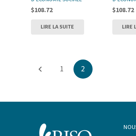
$
108.72
$
108.72
LIRE LA SUITE
LIRE 
PAGINATION
1
2
DES
PUBLICATIONS
NOU