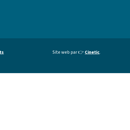
ts
Site web par 👉
Cinetic
.