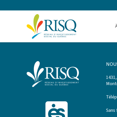
NOU
1431,
Montr
Télép
Sans 