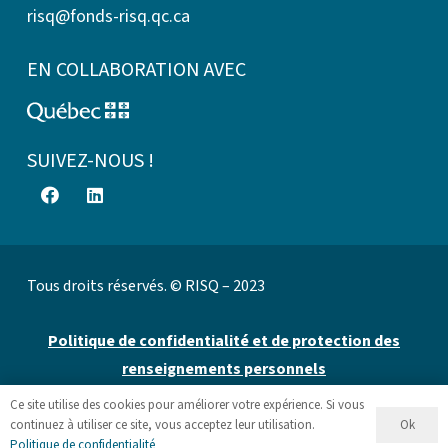
risq@fonds-risq.qc.ca
EN COLLABORATION AVEC
SUIVEZ-NOUS !
Tous droits réservés. © RISQ – 2023
Politique de confidentialité et de protection des
renseignements personnels
Ce site utilise des cookies pour améliorer votre expérience. Si vous
Site web par 👉
Cinetic
.
Ok
continuez à utiliser ce site, vous acceptez leur utilisation.
Politique de confidentialité