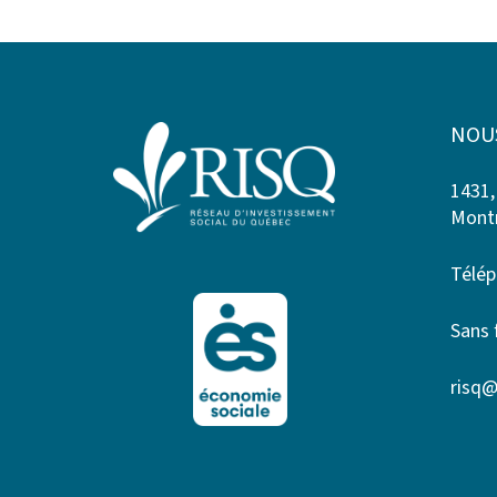
NOU
1431,
Montr
Télép
Sans 
risq@