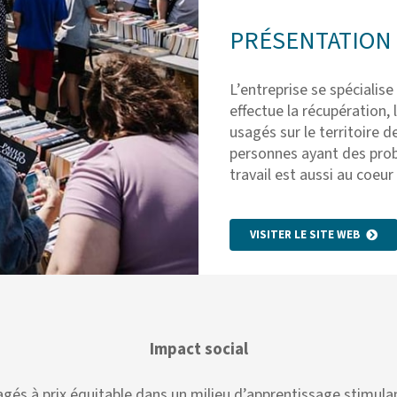
PRÉSENTATION 
L’entreprise se spécialise
effectue la récupération, 
usagés sur le territoire d
personnes ayant des prob
travail est aussi au coeu
VISITER LE SITE WEB
Impact social
sagés à prix équitable dans un milieu d’apprentissage stimul