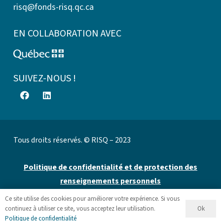
risq@fonds-risq.qc.ca
EN COLLABORATION AVEC
SUIVEZ-NOUS !
Tous droits réservés. © RISQ – 2023
Politique de confidentialité et de protection des
renseignements personnels
Ce site utilise des cookies pour améliorer votre expérience. Si vous
Site web par 👉
Cinetic
.
Ok
continuez à utiliser ce site, vous acceptez leur utilisation.
Politique de confidentialité