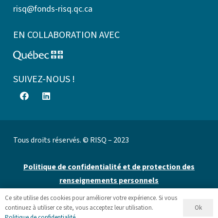
risq@fonds-risq.qc.ca
EN COLLABORATION AVEC
SUIVEZ-NOUS !
Tous droits réservés. © RISQ – 2023
Politique de confidentialité et de protection des
renseignements personnels
Ce site utilise des cookies pour améliorer votre expérience. Si vous
Site web par 👉
Cinetic
.
Ok
continuez à utiliser ce site, vous acceptez leur utilisation.
Politique de confidentialité