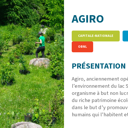
AGIRO
CAPITALE-NATIONALE
OBNL
PRÉSENTATION 
Agiro, anciennement opér
l’environnement du lac S
organisme à but non lucr
du riche patrimoine écol
dans le but d’y promouvo
humains qui l’habitent et