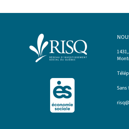
NOU
1431,
Montr
Télép
Sans 
risq@