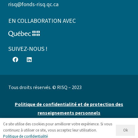
risq@fonds-risq.qc.ca
EN COLLABORATION AVEC
SUIVEZ-NOUS !
Tous droits réservés. © RISQ – 2023
Politique de confidentialité et de protection des
renseignements personnels
Ce site utilise des cookies pour améliorer votre expérience. Si vous
Site web par 👉
Cinetic
.
Ok
continuez à utiliser ce site, vous acceptez leur utilisation.
Politique de confidentialité