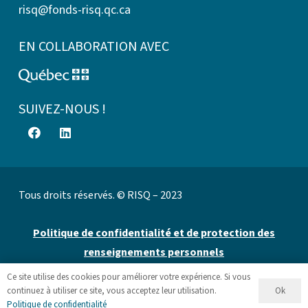
risq@fonds-risq.qc.ca
EN COLLABORATION AVEC
SUIVEZ-NOUS !
Tous droits réservés. © RISQ – 2023
Politique de confidentialité et de protection des
renseignements personnels
Ce site utilise des cookies pour améliorer votre expérience. Si vous
Site web par 👉
Cinetic
.
Ok
continuez à utiliser ce site, vous acceptez leur utilisation.
Politique de confidentialité