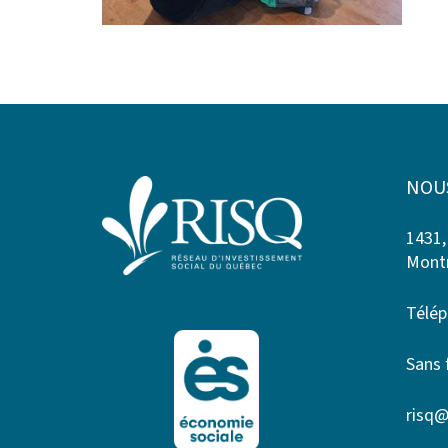
NOU
1431,
Montr
Télép
Sans 
risq@