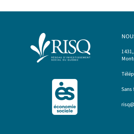
NOU
1431,
Montr
Télép
Sans 
risq@