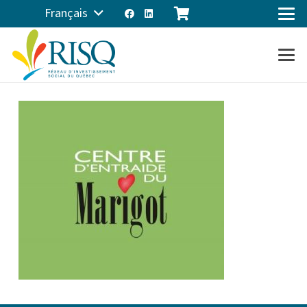
Français