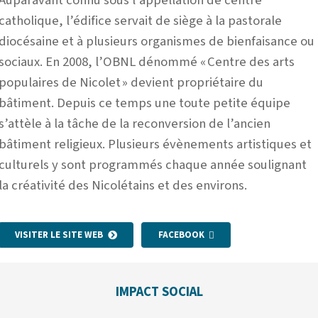
Auparavant connu sous l’appellation de centre
catholique, l’édifice servait de siège à
la pastorale
diocésaine et à plusieurs organismes de bienfaisance ou
sociaux. En 2008, l’OBNL dénommé «
Centre des arts
populaires de Nicolet
» devient propriétaire du
bâtiment. Depuis ce temps une toute petite équipe
s’attèle à la tâche de la reconversion de l’ancien
bâtiment religieux. Plusieurs évènements
a
rtistiques et
culturels y sont programmés chaque année soulignant
la créativité des Nicolétains et des environs.
VISITER LE SITE WEB
FACEBOOK
IMPACT SOCIAL