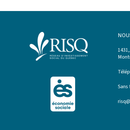
NOU
1431,
Montr
Télép
Sans 
risq@