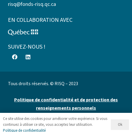
risq@fonds-risq.qc.ca
EN COLLABORATION AVEC
SUIVEZ-NOUS !
Tous droits réservés. © RISQ – 2023
Politique de confidentialité et de protection des
renseignements personnels
Ce site utilise des cookies pour améliorer votre expérience. Si vous
Site web par 👉
Cinetic
.
Ok
continuez à utiliser ce site, vous acceptez leur utilisation.
Politique de confidentialité