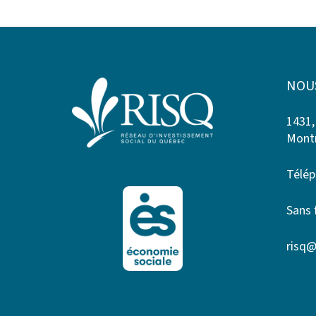
NOU
1431,
Montr
Télép
Sans 
risq@