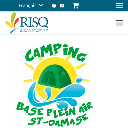
Français